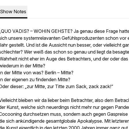
Show Notes
„QUO VADIS? – WOHIN GEHSTE? Ja genau diese Frage hatt
sich unsere systemrelavanten Gefühlsproduzenten schon vor 
Jahr gestellt. Und ist die Aussicht nun besser, oder vielleicht gar
schlechter? Wer weiß das schon so genau und liegt da besagt
Wahrheit nicht eher im Auge des Betrachters, und der oder das
wiederum in der Mitte?
In der Mitte von was? Berlin – Mitte?
In der eigenen zu findenden Mitte?
Oder dieser: „zur Mitte, zur Titte zum Sack, zack zack!“
Vielleicht bleiben wir da lieber beim Betrachter, also dem Betrac
der Kunst, welche sich neuerdings nicht mehr nur gegen Pand
Cocooning durchsetzen muss, sondern auch gegen Gaspreise
die sich ankündigende gesamtglobale Apokalypse. Mit letzterem
die Kunst eigentlich in den letzten 2000 Jahren immer ganz gut