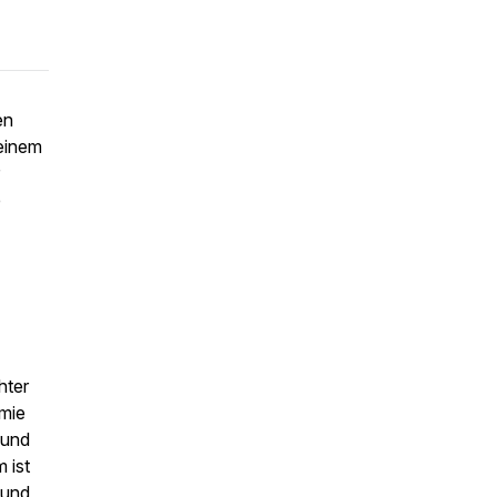
en
einem
e
hter
emie
 und
 ist
 und