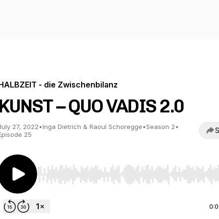
HALBZEIT - die Zwischenbilanz
KUNST – QUO VADIS 2.0
July 27, 2022
•
Inga Dietrich & Raoul Schoregge
•
Season 2
•
S
Episode 25
Use Left/Right to seek, Home/End to jump to start o
0: