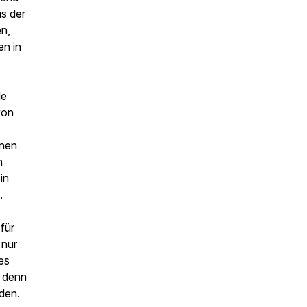
s der
en,
en in
de
von
enen
n
in
.
für
 nur
 es
, denn
den.