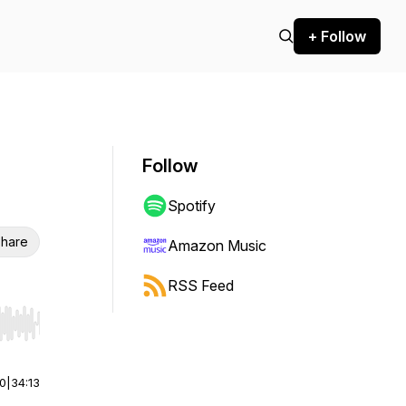
+ Follow
Follow
Spotify
hare
Amazon Music
RSS Feed
r end. Hold shift to jump forward or backward.
00
|
34:13