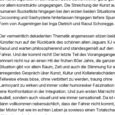
vor allem konstruktiv umgegangen. Die Streichung der Kunst au
humanen Bucketliste hingegen bei den ersten beiden Situation
Cocooning und Gashysterie hinterlassen hingegen tiefere Spur
Form von Augenringen bei Inga Dietrich und Raoul Schoregge.
Der vermeintlich dekadenten Thematik angemessen sitzen bei
Künstler nun auf der Rückbank des schönen alten Jaguars XJ 
Raoul und warten philosophierend und standesgemäß auf den
Fahrer. Und der kommt nicht! Der letzte Teil des Vorangegang
erinnert nicht nur an einen Hit der frühen 80er Jahre, die ganze
Situation gibt vor allem Raum, Zeit und auch die Stimmung für e
anregendes Gespräch über Kunst, Kultur und Kollateralschäden
Teilweise etwas böse, ohne verbittert zu werden, traurig ohne
Larmoyant zu wirken und immer voller humoresker Faszination 
eine Konfrontation in der Integration. Und zum ersten Mal nicht
audiell, sondern auch visuell und wie immer sensationell. Da ist
dann vollkommen nebensächlich, dass der Fahrer nicht kommt
der Motor hat wie im echten Leben ja sowieso einen Totalscha