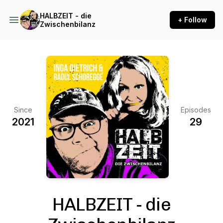
HALBZEIT - die
+ Follow
Zwischenbilanz
Since
Episodes
2021
29
HALBZEIT - die