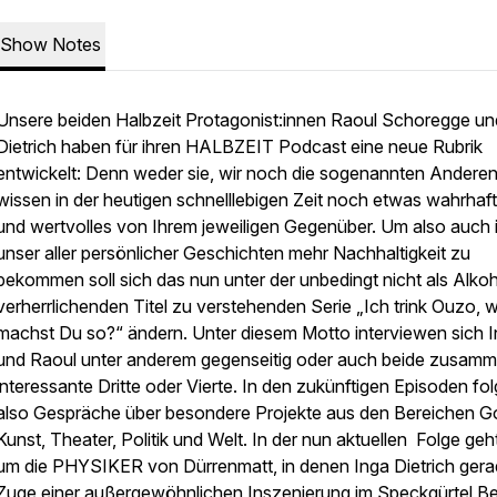
Show Notes
Unsere beiden Halbzeit Protagonist:innen Raoul Schoregge un
Dietrich haben für ihren HALBZEIT Podcast eine neue Rubrik
entwickelt: Denn weder sie, wir noch die sogenannten Andere
wissen in der heutigen schnelllebigen Zeit noch etwas wahrhaft
und wertvolles von Ihrem jeweiligen Gegenüber. Um also auch 
unser aller persönlicher Geschichten mehr Nachhaltigkeit zu
bekommen soll sich das nun unter der unbedingt nicht als Alko
verherrlichenden Titel zu verstehenden Serie „Ich trink Ouzo, 
machst Du so?“ ändern. Unter diesem Motto interviewen sich 
und Raoul unter anderem gegenseitig oder auch beide zusam
interessante Dritte oder Vierte. In den zukünftigen Episoden fo
also Gespräche über besondere Projekte aus den Bereichen Go
Kunst, Theater, Politik und Welt. In der nun aktuellen Folge geh
um die PHYSIKER von Dürrenmatt, in denen Inga Dietrich gera
Zuge einer außergewöhnlichen Inszenierung im Speckgürtel Ber