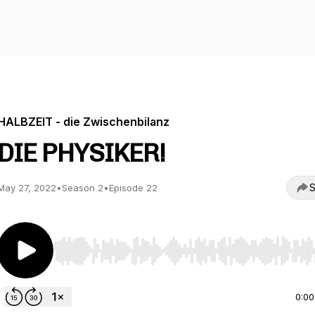
HALBZEIT - die Zwischenbilanz
DIE PHYSIKER!
S
May 27, 2022
•
Season 2
•
Episode 22
Use Left/Right to seek, Home/End to jump to start o
0:00