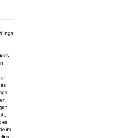
d Inga
n
iges
in
hol
was
Inga
men
lgen
tt,
t es
de im
lins