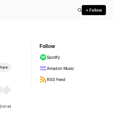
+ Follow
Follow
Spotify
hare
Amazon Music
RSS Feed
r end. Hold shift to jump forward or backward.
|
1:01:34